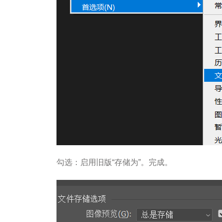
勾选：启用旧版“存储为”。完成。