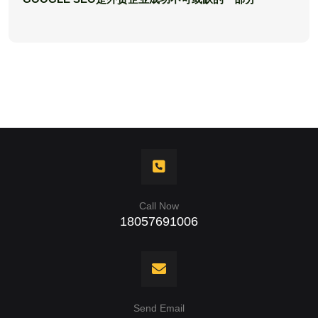
Call Now
18057691006
Send Email