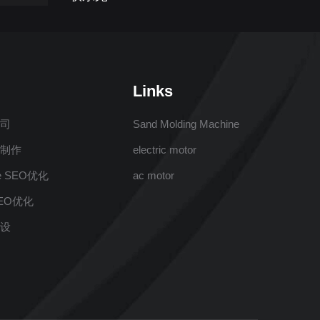
Links
公司
Sand Molding Machine
站制作
electric motor
e SEO优化
ac motor
EO优化
建设