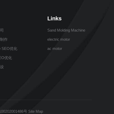
Links
公司
Sand Molding Machine
站制作
electric motor
e SEO优化
ac motor
EO优化
建设
0202001486号
Site Map